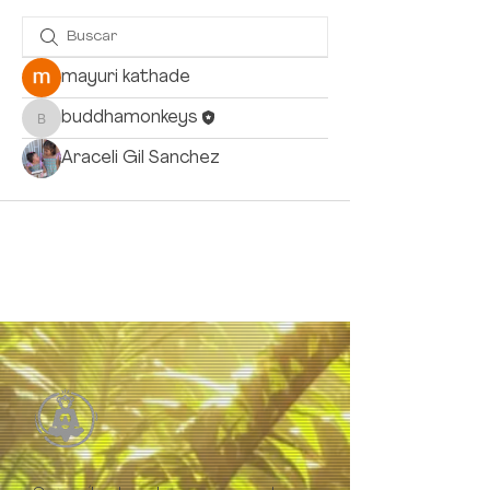
mayuri kathade
buddhamonkeys
buddhamonkeys
Araceli Gil Sanchez