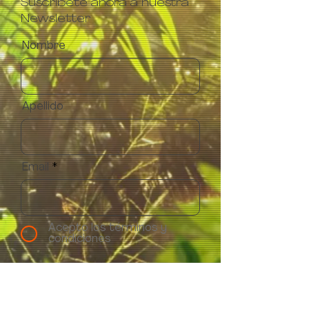
Suscríbete ahora a nuestra
Newsletter
Nombre
Apellido
Email
Acepto los términos y
condiciones
Suscribirse