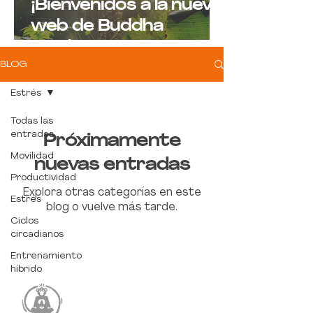
¡Bienvenidos a la nueva
web de Buddha
Monkeys!
BLOG
Estrés
Todas las
entradas
Próximamente
Movilidad
nuevas entradas
Productividad
Explora otras categorías en este
Estrés
blog o vuelve más tarde.
Ciclos
circadianos
Entrenamiento
híbrido