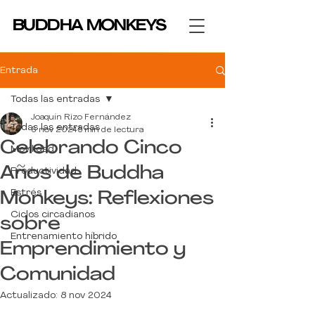
BUDDHA MONKEYS
BUDDHA MONKEYS
Entrada
Todas las entradas
Joaquín Rizo Fernández
Todas las entradas
6 nov 2024
5 min de lectura
Celebrando Cinco
Movilidad
Años de Buddha
Productividad
Estrés
Monkeys: Reflexiones
Ciclos circadianos
sobre
Entrenamiento híbrido
Emprendimiento y
Comunidad
Actualizado:
8 nov 2024