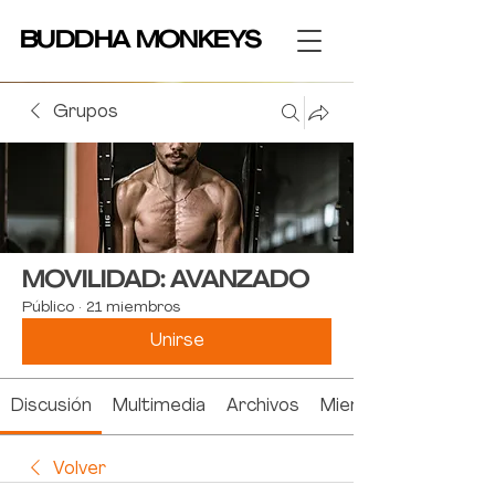
BUDDHA MONKEYS
BUDDHA MONKEYS
Grupos
MOVILIDAD: AVANZADO
Público
·
21 miembros
Unirse
Discusión
Multimedia
Archivos
Miembros
Volver