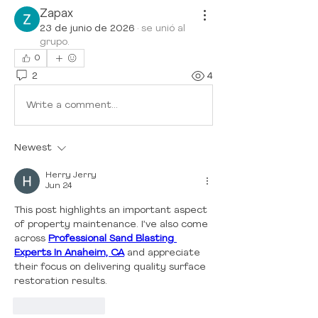
Zapax
23 de junio de 2026
·
se unió al
grupo.
0
2
4
Write a comment...
Newest
Herry Jerry
Jun 24
This post highlights an important aspect 
of property maintenance. I’ve also come 
across 
Professional Sand Blasting 
Experts In Anaheim, CA
 and appreciate 
their focus on delivering quality surface 
restoration results.
Like
Reply