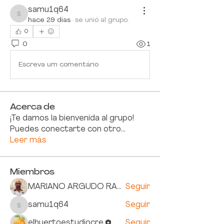
samu1q64
samu1q64
hace 29 días
·
se unió al grupo.
0
0
1
Escreva um comentário
Acerca de
¡Te damos la bienvenida al grupo!
Puedes conectarte con otro
...
Leer más
Miembros
MARIANO ARGUDO RAMIREZ
Seguir
samu1q64
Seguir
samu1q64
elhuertoestudiocre
Seguir