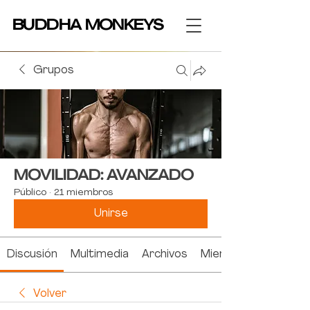
BUDDHA MONKEYS
BUDDHA MONKEYS
Grupos
MOVILIDAD: AVANZADO
Público
·
21 miembros
Unirse
Discusión
Multimedia
Archivos
Miembros
Volver