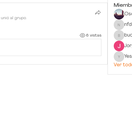
Miemb
Os
 unió al grupo.
nf
nfdezr
bu
6 vistas
buddha
Jo
Yes
Yesica_
Ver tod