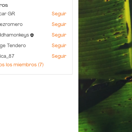
ros
car GR
Seguir
dezromero
Seguir
omero
ddhamonkeys
Seguir
monkeys
rge Tendero
Seguir
ica_87
Seguir
87
os los miembros (7)