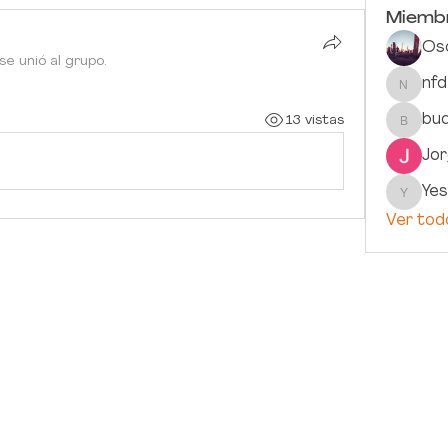
Miemb
Os
se unió al grupo.
nf
nfdezr
bu
13 vistas
buddha
Jo
Yes
Yesica_
Ver tod