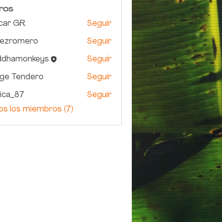
ros
car GR
Seguir
dezromero
Seguir
omero
ddhamonkeys
Seguir
monkeys
rge Tendero
Seguir
ica_87
Seguir
87
os los miembros (7)