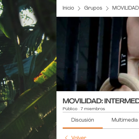
Inicio
Grupos
MOVILIDAD
MOVILIDAD: INTERME
Público
·
7 miembros
Discusión
Multimedia
Volver