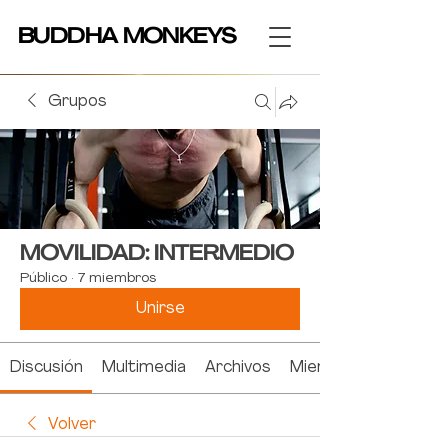
BUDDHA MONKEYS
BUDDHA MONKEYS
Grupos
MOVILIDAD: INTERMEDIO
Público
·
7 miembros
Unirse
Discusión
Multimedia
Archivos
Miembros
Volver