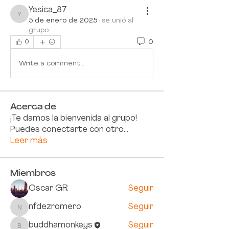
Yesica_87
Yesica_87
5 de enero de 2025
·
se unió al
grupo.
0
0
Write a comment...
Acerca de
¡Te damos la bienvenida al grupo!
Puedes conectarte con otro
...
Leer más
Miembros
Oscar GR
Seguir
nfdezromero
Seguir
nfdezromero
buddhamonkeys
Seguir